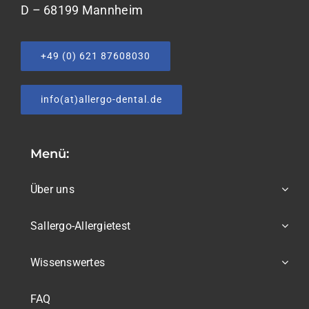
D – 68199 Mannheim
+49 (0) 621 87608030
info(at)allergo-dental.de
Menü:
Über uns
Sallergo-Allergietest
Wissenswertes
FAQ