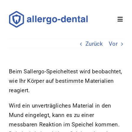
Skip
to
Toggl
content
Navig
Zurück
Vor
Über uns
Sallergo-Allergietest
Beim Sallergo-Speicheltest wird beobachtet,
wie Ihr Körper auf bestimmte Materialien
Wissenswertes
reagiert.
FAQ
Wird ein unverträgliches Material in den
Mund eingelegt, kann es zu einer
Kontakt
messbaren Reaktion im Speichel kommen.