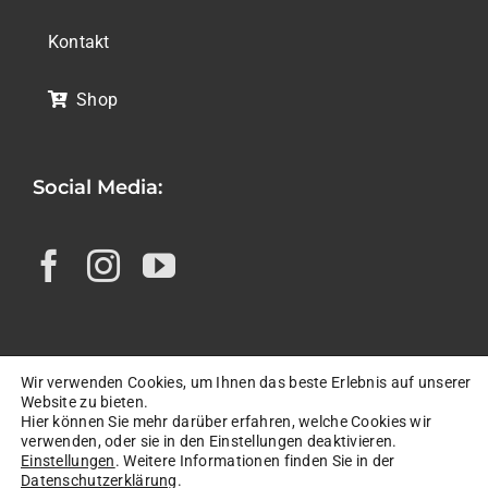
Kontakt
Shop
Social Media:
Wir verwenden Cookies, um Ihnen das beste Erlebnis auf unserer
© Copyright 2026 |
Impressum
|
Website zu bieten.
Hier können Sie mehr darüber erfahren, welche Cookies wir
Datenschutzerklärung
|
AGB
|
FAQ
|
verwenden, oder sie in den Einstellungen deaktivieren.
Einstellungen
. Weitere Informationen finden Sie in der
Widerrufsbelehrung
|
Datenschutzerklärung
.