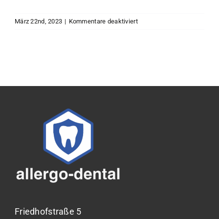
für
März 22nd, 2023
|
Kommentare deaktiviert
Was
passiert
im
Körper
beim
Sallergo-
Speicheltest?
Friedhofstraße 5