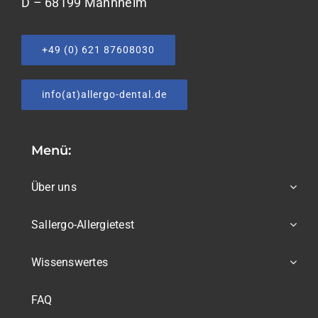
D – 68199 Mannheim
+49 (0) 621 87608030
info(at)allergo-dental.de
Menü:
Über uns
Sallergo-Allergietest
Wissenswertes
FAQ