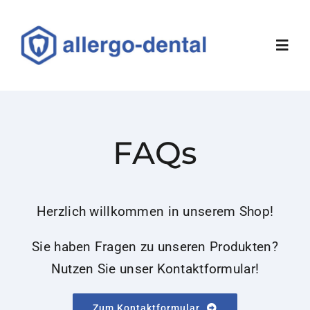
Skip
to
Toggl
content
Navig
Über uns
FAQs
Sallergo-Allergietest
Wissenswertes
Herzlich willkommen in unserem Shop!
FAQ
Sie haben Fragen zu unseren Produkten?
Nutzen Sie unser Kontaktformular!
Kontakt
Zum Kontaktformular