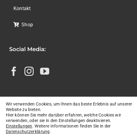
Kontakt
Shop
Social Media:
Wir verwenden Cookies, um Ihnen das beste Erlebnis auf unserer
© Copyright 2026 |
Impressum
|
Website zu bieten.
Hier können Sie mehr darüber erfahren, welche Cookies wir
Datenschutzerklärung
|
AGB
|
FAQ
|
verwenden, oder sie in den Einstellungen deaktivieren.
Einstellungen
. Weitere Informationen finden Sie in der
Widerrufsbelehrung
|
Datenschutzerklärung
.